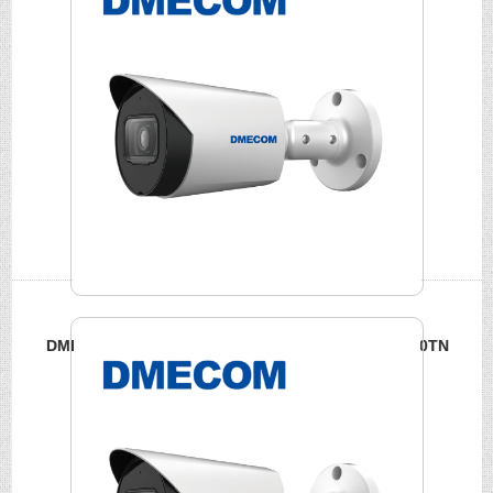
DMECOM 200萬HDCVI 紅外線槍型攝影機 DME-FA200TN