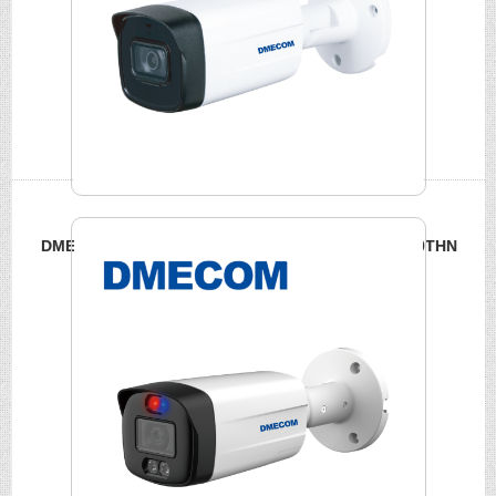
DMECOM 200萬HDCVI 紅外線槍型攝影機 DME-FA200THN