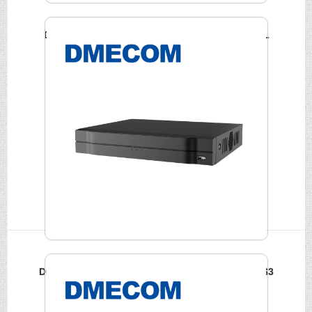
DMECOM 4路4K網路NVR DME-NVR-4204-4KS2/L
DMECOM 4路POE網路NVR DME-NVR-2104HS-P-S3