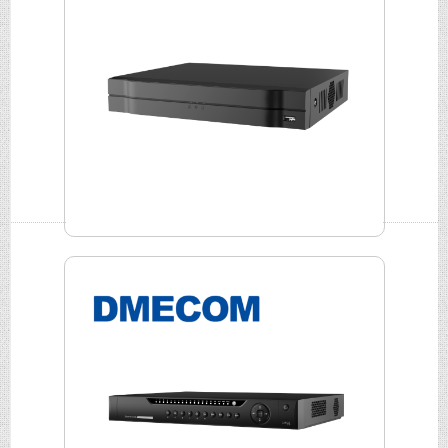
DMECOM 8路網路NVR DME-NVR-2108HS-S3