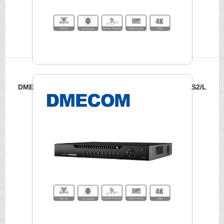
DMECOM 8路PoE 4K網路NVR DME-NVR-4208-8P-4KS2/L