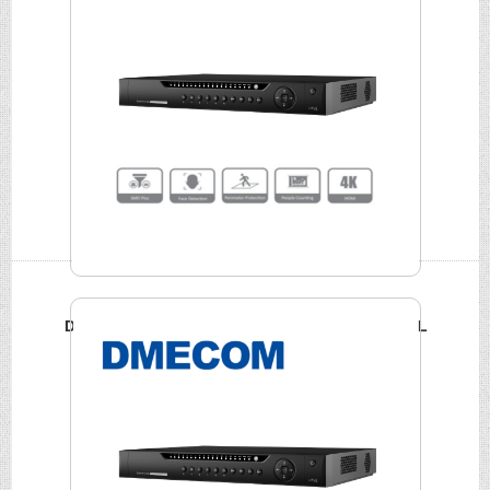
DMECOM 16路4K網路NVR DME-NVR-4216-4KS2/L