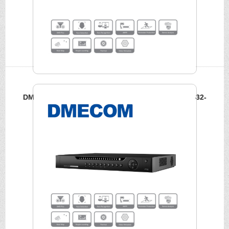
DMECOM 32路4K&H.265 Pro網路NVR DME-NVR-5432-
4KS2(V2.0)