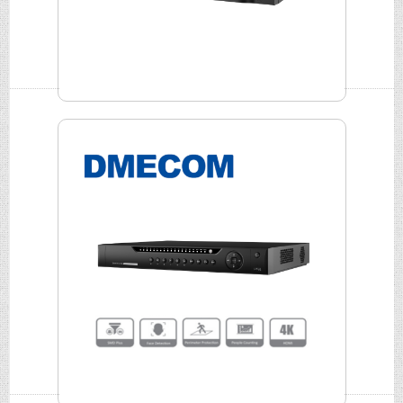
DMECOM 4路網路NVR DME-NVR-2104HS-S3