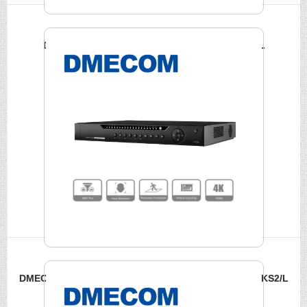
DMECOM 8路4K網路NVR DME-NVR-4208-4KS2/L
DMECOM 16路PoE 4K網路NVR DME-NVR-4216-16P-4KS2/L